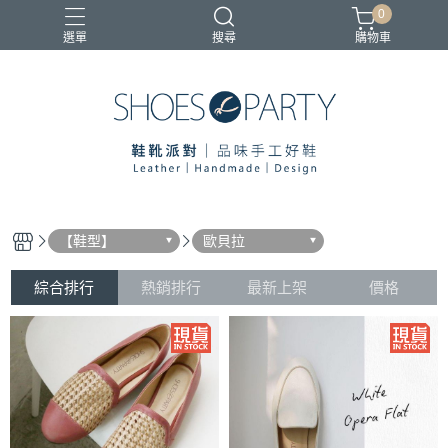
0
選單
搜尋
購物車
寄鞋優惠
【鞋型】
歐貝拉
綜合排行
熱銷排行
最新上架
價格