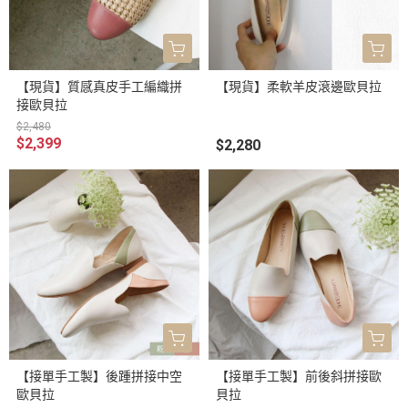
【現貨】質感真皮手工編織拼
【現貨】柔軟羊皮滾邊歐貝拉
接歐貝拉
$2,480
$2,399
$2,280
【接單手工製】後踵拼接中空
【接單手工製】前後斜拼接歐
歐貝拉
貝拉