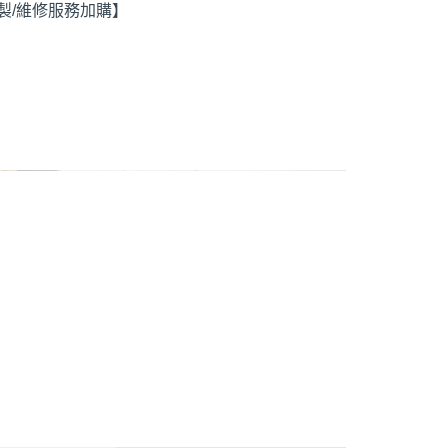
製/維修服務加購】
【日本製Recipe真皮女鞋】
外尖內圓
【日本製芭蕾舞鞋】
方頭
圓頭
navigate_next
尖頭
arrow_forward