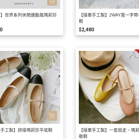
貨】世界系列休閒運動風瑪莉珍
【接單手工製】2WAY寬一字
鞋
0
$2,480
單手工製】拼接瑪莉珍平底鞋
【接單手工製】一套就走，瑪
勒鞋