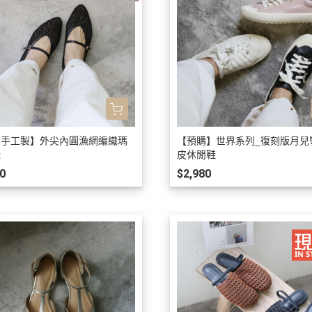
單手工製】外尖內圓漁網編織瑪
【預購】世界系列_復刻版月兒
鞋
皮休閒鞋
0
$2,980