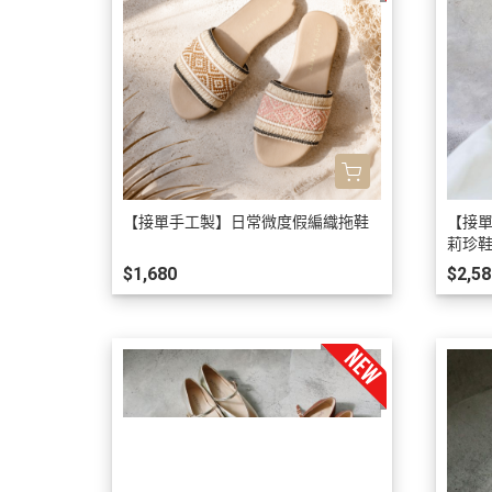
【接單手工製】日常微度假編織拖鞋
【接
莉珍
$1,680
$2,58