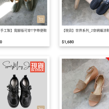
單手工製】寬腳版可穿T字帶便鞋
【現貨】世界系列_2穿網編涼
0
$1,680