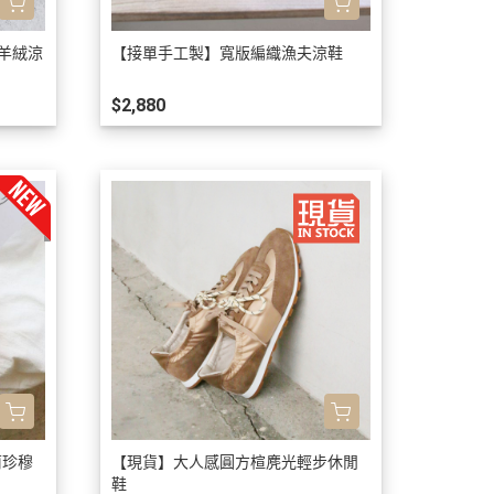
帶羊絨涼
【接單手工製】寬版編織漁夫涼鞋
$2,880
莉珍穆
【現貨】大人感圓方楦麂光輕步休閒
鞋