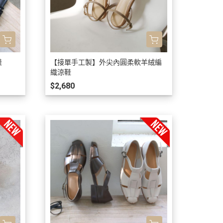
鞋
【接單手工製】外尖內圓柔軟羊絨編
織涼鞋
$2,680