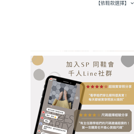
【依鞋款選擇】
平底便鞋
平跟
休閒鞋
低跟
navigate_before
涼拖鞋／穆勒鞋
中跟
踝靴／短靴 / 長靴
腳踝帶
綁帶