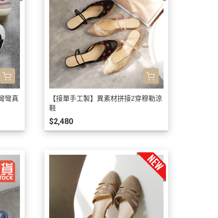
彎彎真
【接單手工製】異素材拼接2穿穆勒涼
鞋
$2,480