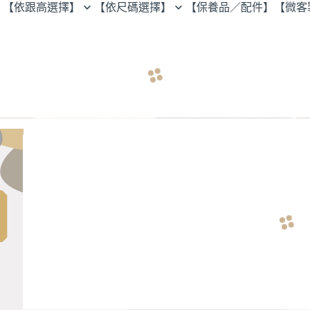
【依跟高選擇】
【依尺碼選擇】
【保養品／配件】
【微客
穆勒鞋
23.0以下
孟克鞋
25.5以上
紳士鞋
歐貝拉
樂福鞋
牛津鞋
瑪莉珍
arrow_back