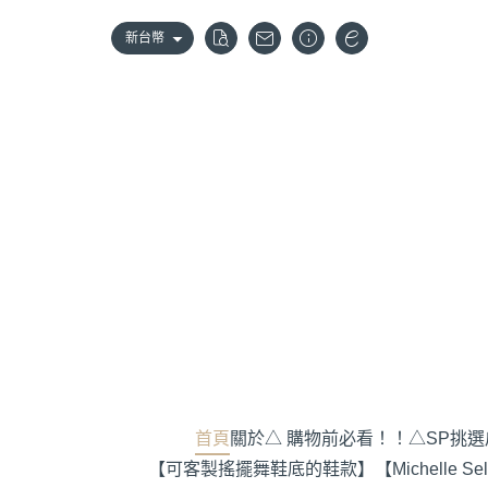
新台幣
首頁
關於
△ 購物前必看！！
△SP挑
【可客製搖擺舞鞋底的鞋款】
【Michelle S