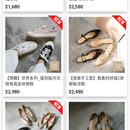
$1,680
$2,580
【預購】世界系列_復刻版月兒
【接單手工製】異素材拼接2穿
彎彎真皮休閒鞋
穆勒涼鞋
$2,980
$2,480