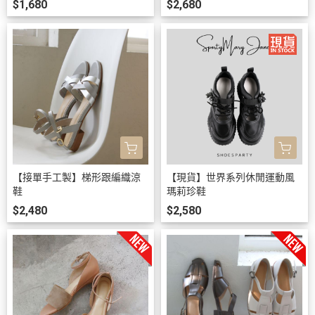
$1,680
$2,680
【接單手工製】梯形跟編織涼
【現貨】世界系列休閒運動風
鞋
瑪莉珍鞋
$2,480
$2,580