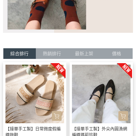
綜合排行
熱銷排行
最新上架
價格
【接單手工製】日常微度假編
【接單手工製】外尖內圓漁網
織拖鞋
編織瑪莉珍鞋