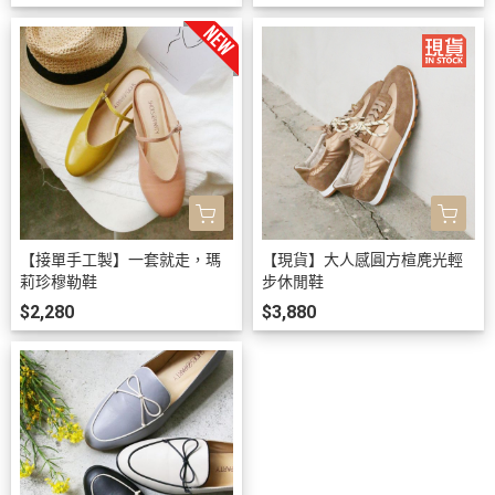
【接單手工製】一套就走，瑪
【現貨】大人感圓方楦麂光輕
莉珍穆勒鞋
步休閒鞋
$2,280
$3,880