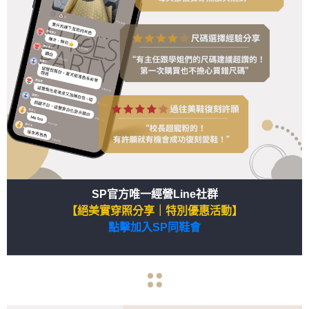
SP官方唯一經營Line社群
【絕美實穿照分享｜特別優惠活動】
點擊加入SP同鞋會
arrow_back
arrow_forward