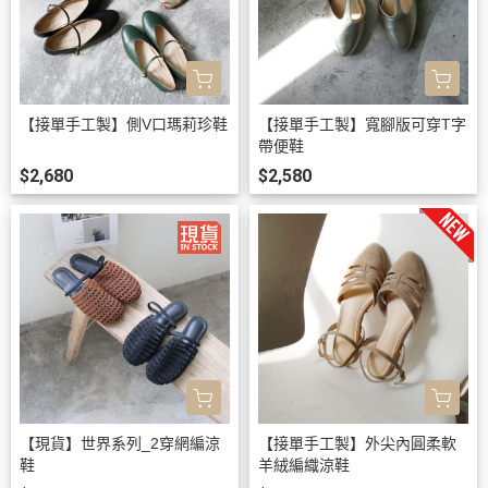
【接單手工製】側V口瑪莉珍鞋
【接單手工製】寬腳版可穿T字
帶便鞋
$2,680
$2,580
【現貨】世界系列_2穿網編涼
【接單手工製】外尖內圓柔軟
鞋
羊絨編織涼鞋