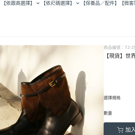
【依跟高選擇】
【依尺碼選擇】
【保養品／配件】
【微客
穆勒鞋
23.0以下
孟克鞋
25.5以上
紳士鞋
歐貝拉
樂福鞋
商品編號：
T2-2
牛津鞋
【現貨】世
瑪莉珍
選擇規格
數量
加