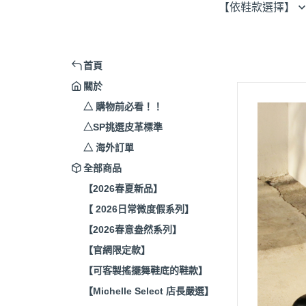
【依鞋款選擇】
平底便鞋
平跟
休閒鞋
低跟
首頁
涼拖鞋／穆勒鞋
中跟
關於
踝靴／短靴 / 長靴
△ 購物前必看！！
腳踝帶
△SP挑選皮革標準
綁帶
△ 海外訂單
全部商品
【2026春夏新品】
【 2026日常微度假系列】
【2026春意盎然系列】
【官網限定款】
【可客製搖擺舞鞋底的鞋款】
【Michelle Select 店長嚴選】