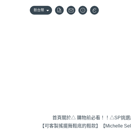
新台幣
首頁
關於
△ 購物前必看！！
△SP挑
【可客製搖擺舞鞋底的鞋款】
【Michelle S