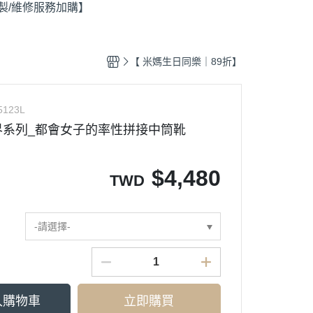
製/維修服務加購】
【日本製Recipe真皮女鞋】
外尖內圓
【日本製芭蕾舞鞋】
方頭
圓頭
【 米媽生日同樂｜89折】
尖頭
5123L
界系列_都會女子的率性拼接中筒靴
$
4,480
TWD
-請選擇-
入購物車
立即購買