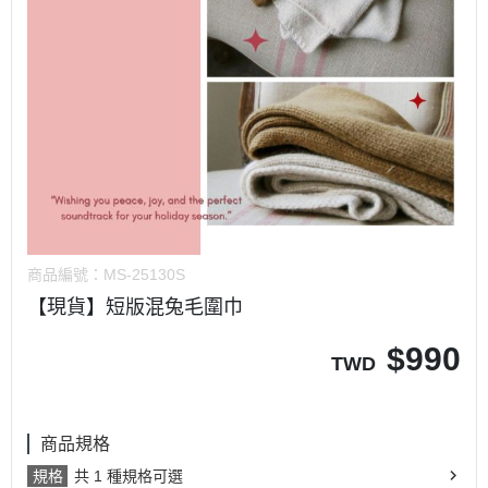
商品編號：
MS-25130S
【現貨】短版混兔毛圍巾
$
990
TWD
商品規格
規格
共 1 種規格可選