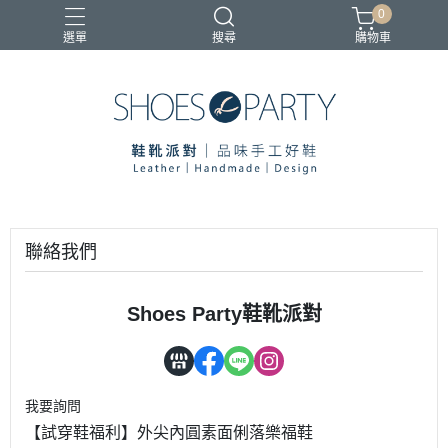
0
選單
搜尋
購物車
寄鞋優惠
聯絡我們
Shoes Party鞋靴派對
我要詢問
【試穿鞋福利】外尖內圓素面俐落樂福鞋