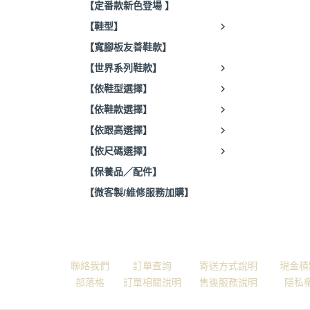
【定番款新色登場 】
【鞋型】
【寬腳板友善鞋款】
【世界系列鞋款】
【依鞋型選擇】
【依鞋款選擇】
【依跟高選擇】
【依尺碼選擇】
【保養品／配件】
【微客製/維修服務加購】
關於
全部商品
付款方式說明
會員權
聯絡我們
訂單查詢
寄送方式說明
現金積
部落格
訂單相關說明
售後服務說明
隱私