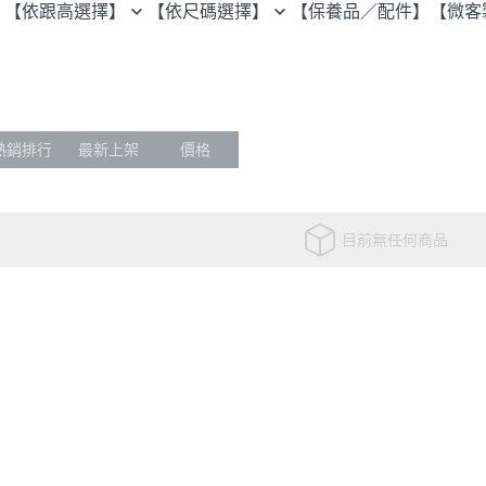
【依跟高選擇】
【依尺碼選擇】
【保養品／配件】
【微客
穆勒鞋
23.0以下
孟克鞋
25.5以上
紳士鞋
歐貝拉
熱銷排行
最新上架
價格
樂福鞋
牛津鞋
瑪莉珍
目前無任何商品