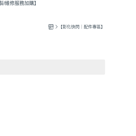
製/維修服務加購】
【日本製Recipe真皮女鞋】
外尖內圓
【日本製芭蕾舞鞋】
方頭
圓頭
【彰化快閃｜配件專區】
尖頭