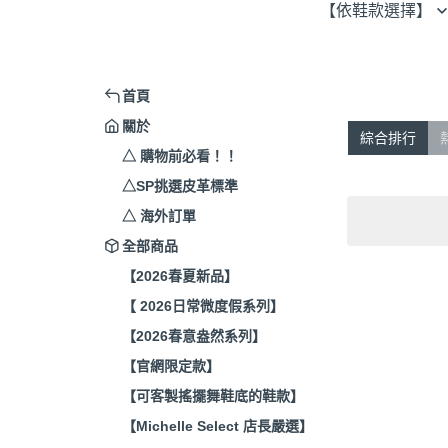
【依鞋款選擇】
平底便鞋
平跟
休閒鞋
低跟
首頁
涼拖鞋／穆勒鞋
中跟
關於
綜合排行
踝靴／短靴 / 長靴
△ 購物前必看！！
腳踝帶
△SP挑選皮革標準
綁帶
△ 海外訂單
全部商品
【2026春夏新品】
【 2026日常微度假系列】
【2026春意盎然系列】
【官網限定款】
【可客製搖擺舞鞋底的鞋款】
【Michelle Select 店長嚴選】