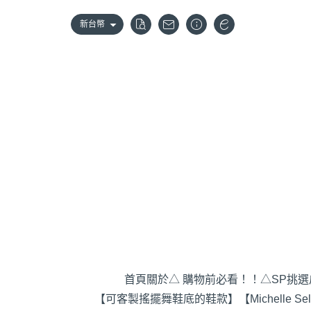
新台幣
首頁
關於
△ 購物前必看！！
△SP挑
【可客製搖擺舞鞋底的鞋款】
【Michelle S