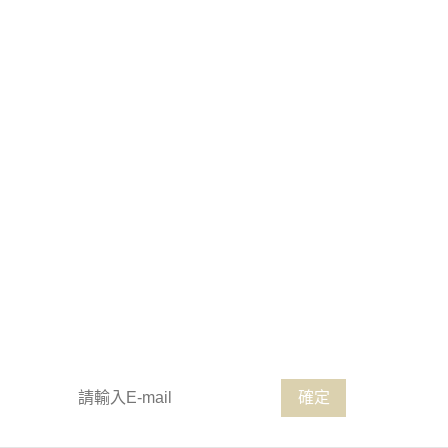
請輸入 E-mail，即可訂閱或取消電子報
確定